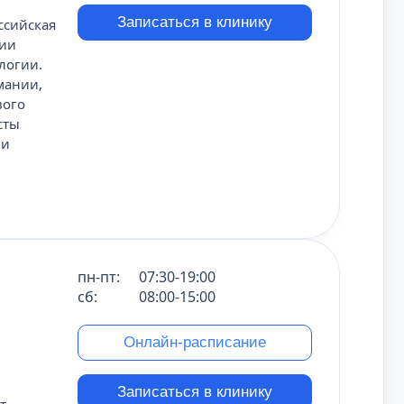
Записаться в клинику
ссийская
нии
логии.
мании,
вого
сты
ми
пн-пт:
07:30-19:00
сб:
08:00-15:00
Онлайн-расписание
Записаться в клинику