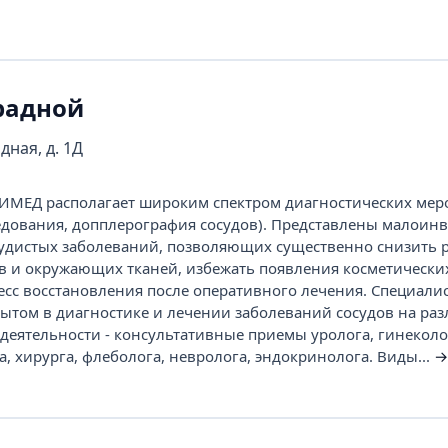
радной
дная, д. 1Д
ИМЕД располагает широким спектром диагностических мер
едования, допплерография сосудов). Представлены малоин
удистых заболеваний, позволяющих существенно снизить 
в и окружающих тканей, избежать появления косметических
цесс восстановления после оперативного лечения. Специали
том в диагностике и лечении заболеваний сосудов на ра
 деятельности - консультативные приемы уролога, гинеколо
, хирурга, флеболога, невролога, эндокринолога. Виды...
→