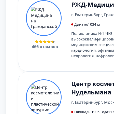
РЖД-Медицин
г. Екатеринбург, Граж
Динамо
1034 м
Поликлиника №1 ЧУЗ 
высококвалифициров
медицинским специаль
466 отзывов
кардиология, офтальм
неврология, нефрологи
Центр космет
Нудельмана
г. Екатеринбург, Моск
Площадь 1905 Года
113