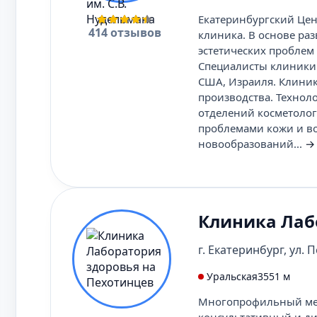
Екатеринбургский Цен
414 отзывов
клиника. В основе ра
эстетических проблем
Специалисты клиники 
США, Израиля. Клини
производства. Технол
отделений косметолог
проблемами кожи и во
новообразований...
→
Клиника Лаб
г. Екатеринбург, ул. П
Уральская
3551 м
Многопрофильный мед