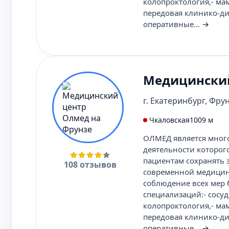
колопроктология,- ма
передовая клинико-ди
оперативные...
→
Медицинский
г. Екатеринбург, Фрун
Чкаловская
1009 м
ОЛМЕД является мног
деятельности которог
пациентам сохранять 
108 отзывов
современной медицины
соблюдение всех мер 
специализаций:- сосуд
колопроктология,- ма
передовая клинико-ди
оперативные...
→