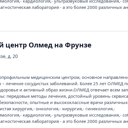
ммология,- кардиология,- ультразвуковые исследования,- с
агностическая лаборатория - а это более 2000 различных а
 центр Олмед на Фрунзе
зе, д. 20
опрофильным медицинским центром, основное направлен
о – лечение сосудистых заболеваний. Более 25 лет ОЛМЕД п
здоровье и активный образ жизни.ОЛМЕД отвечает всем за
: передовые методы лечения, достойный уровень сервиса
безопасности, опытные и высококлассные врачи различных
истая хирургия,- онкология,- хирургия,- гинекология,-
ммология,- кардиология,- ультразвуковые исследования,- с
агностическая лаборатория - а это более 2000 различных а