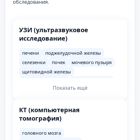
обследования.
УЗИ (ультразвуковое
исследование)
печени
поджелудочной железы
селезенки
почек
мочевого пузыря
щитовидной железы
матки и придатков
головного мозга
Показать ещё
молочных желез
желчного пузыря с определением
функции
КТ (компьютерная
лимфатических узлов
мягких тканей
томография)
предстательной железы и семенных
пузырьков
головного мозга