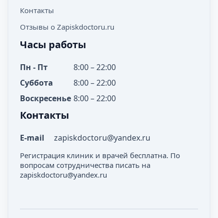
вакуумная биопсия фиброаденомы
фолликулов
артерии
вены
Контакты
вакуумная аспирационная биопсия
вентрикулярная
плечевого сустава
фиброаденомы
Отзывы о Zapiskdoctoru.ru
вакуумная биопсия матки
Часы работы
вакуумная биопсия эндометрия
Пн - Пт
8:00 – 22:00
вакуумная аспирационная биопсия
эндометрия
Суббота
8:00 – 22:00
эксцизионная биопсия лимфоузла
Воскресенье
8:00 – 22:00
эксцизионная биопсия шейки матки
Контакты
эксцизионная биопсия молочной
железы
E-mail
zapiskdoctoru@yandex.ru
биопсия шейки матки радиоволновым
Регистрация клиник и врачей бесплатна. По
методом
вопросам сотрудничества писать на
трансторакальная биопсия легкого
zapiskdoctoru@yandex.ru
трансбронхиальная биопсия легкого
пункционная биопсия кожи
вульвы радиоволновым методом