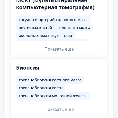
МСКТ (мультиспиральная
компьютерная томография)
сосудов и артерий головного мозга
височных костей
головного мозга
околоносовых пазух
шеи
грудной аорты
брюшной аорты
Показать ещё
аорты и артерий нижних конечностей
брюшной полости и забрюшинного
пространства
Биопсия
кишечника
печени
трепанобиопсия костного мозга
почек и надпочечников
трепанобиопсия кости
пояснично-крестцового отдела
позвоночника
трепанобиопсия молочной железы
легких
сердца
трепан биопсия груди
сосудов и артерий сердца
Показать ещё
трепанобиопсия подвздошной кости
шейного отдела позвоночника