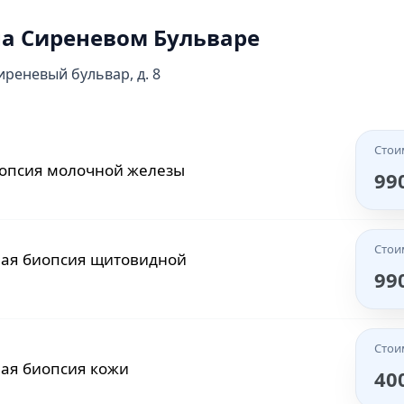
на Сиреневом Бульваре
Стои
ная аспирационная
Сиреневый бульвар, д. 8
20
ой железы
Стои
Стои
опсия молочной железы
99
ая биопсия лимфоузла
20
Стои
Стои
ая биопсия щитовидной
ьная аспирационная
99
20
Стои
Стои
ьная биопсия узлов
ая биопсия кожи
40
20
ы