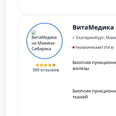
Биопсия тонкоигол
биопсия узлов щит
ВитаМедика 
г. Екатеринбург, Мам
Биопсия тонкоигол
Геологическая
1316 м
биопсия молочной
Биопсия пункционн
железы
399 отзывов
Биопсия аспирацио
щитовидной желез
Биопсия пункционн
тканей
Биопсия вакуумная
молочной железы