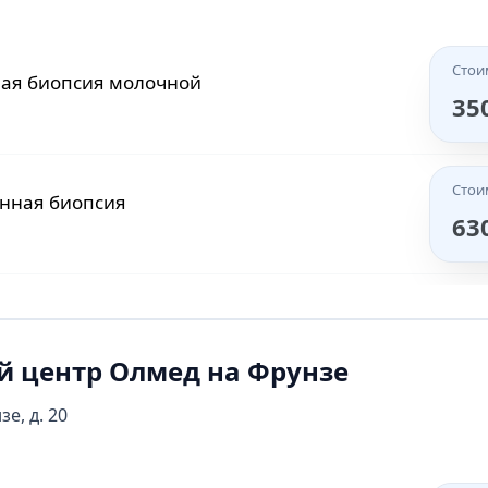
Стои
ая биопсия молочной
35
Стои
нная биопсия
63
 центр Олмед на Фрунзе
зе, д. 20