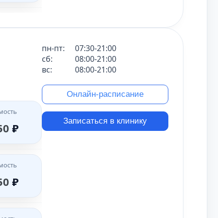
мость
00
₽
пн-пт:
07:30-21:00
сб:
08:00-21:00
вс:
08:00-21:00
мость
Онлайн-расписание
00
₽
мость
Записаться в клинику
50
₽
мость
00
₽
мость
50
₽
мость
00
₽