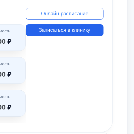
Онлайн-расписание
мость
00
₽
Записаться в клинику
мость
00
₽
мость
00
₽
мость
00
₽
мость
00
₽
мость
00
₽
мость
00
₽