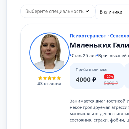
Выберите специальность
В клинике
Психотерапевт · Сексол
Маленьких Гали
Стаж 25 лет
Врач высшей 
Приём в клинике
-20%
4000
₽
5000
₽
43 отзыва
Занимается диагностикой и
неконтролируемая агрессия,
маниакально-депрессивный
состояния, страхи, фобии,