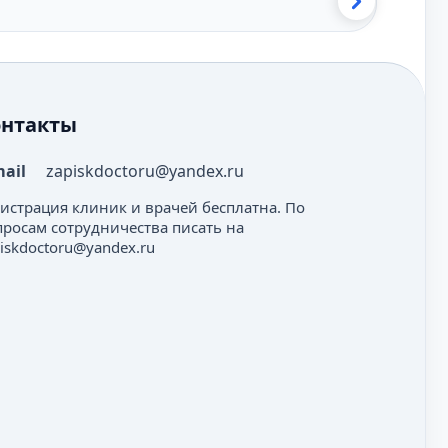
онтакты
mail
zapiskdoctoru@yandex.ru
гистрация клиник и врачей бесплатна. По
просам сотрудничества писать на
iskdoctoru@yandex.ru