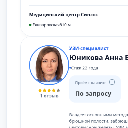
Медицинский центр Синэпс
Елизаровская
810 м
УЗИ-специалист
Юникова Анна 
Стаж 22 года
Приём в клинике
По запросу
1 отзыв
Владеет основными метода
брюшной полости, забрюши
щитовидной железы, УЗИ м