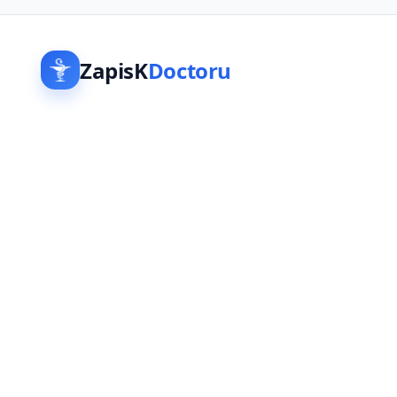
ZapisK
Doctoru