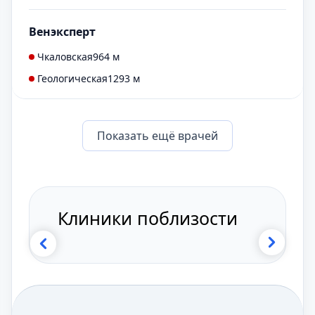
Венэксперт
Чкаловская
964 м
Геологическая
1293 м
Показать eщё врачей
Клиники поблизости