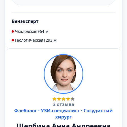
Венэксперт
Чкаловская
964 м
Геологическая
1293 м
3 отзыва
Флеболог · УЗИ-специалист · Сосудистый
хирург
Щербина Анна Андреевна