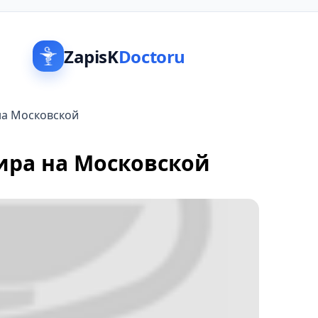
ZapisK
Doctoru
на Московской
ра на Московской