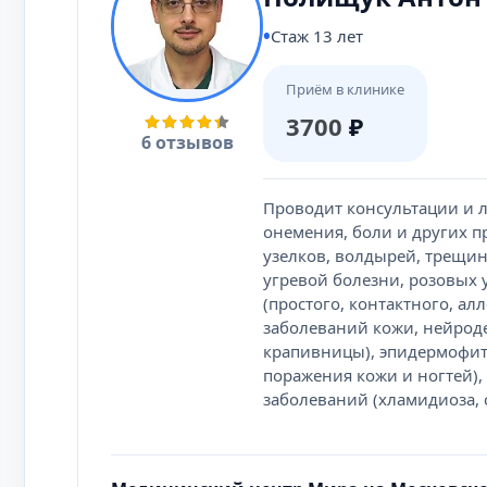
Стаж 13 лет
Приём в клинике
3700
₽
6 отзывов
Проводит консультации и л
онемения, боли и других п
узелков, волдырей, трещин
угревой болезни, розовых у
(простого, контактного, а
заболеваний кожи, нейроде
крапивницы), эпидермофит
поражения кожи и ногтей),
заболеваний (хламидиоза, с