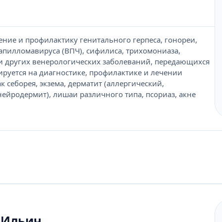
ение и профилактику генитального герпеса, гонореи,
апилломавируса (ВПЧ), сифилиса, трихомониаза,
 и других венерологических заболеваний, передающихся
руется на диагностике, профилактике и лечении
к себорея, экзема, дерматит (аллергический,
нейродермит), лишаи различного типа, псориаз, акне
 Ильич