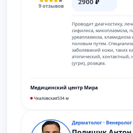
2900
₽
9 отзывов
Проводит диагностику, леч
сифилиса, микоплазмоза, п
уреаплазмоза, хламидиоза
половым путем. Специализи
заболеваний кожи, таких ка
атопический, контактный, 
(угри), розацеа.
Медицинский центр Мира
Чкаловская
534 м
Дерматолог · Венеролог
Полищук Антон