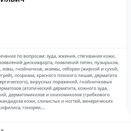
ечение по вопросам: зуда, жжения, стягивания кожи,
роявлений дискомфорта, появлений пятен, пузырьков,
, язвы, гнойничков, экземы, себореи (жирной и сухой,
грей), псориаза, красного плоского лишая, дерматита
ллергического), вирусных поражений, гнойничковых
рматозов (атопический дерматита, кожного зуда,
ий, дерматомикозов и онихомикозов (грибкового
 кандидоза кожи, слизистых и ногтей, венерических
ифилиса, гонореи,...