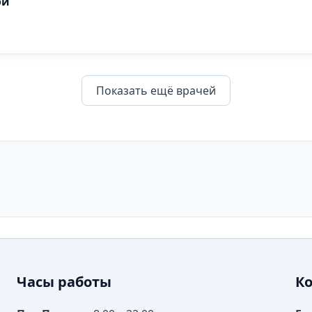
ой
Показать eщё врачей
Часы работы
К