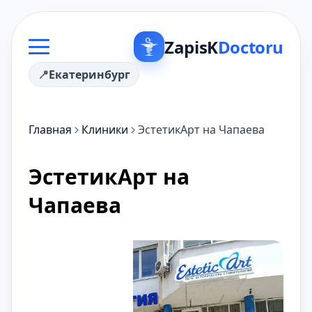
ZapisK
Doctoru
Екатеринбург
Главная
Клиники
ЭстетикАрт на Чапаева
ЭстетикАрт на
Чапаева