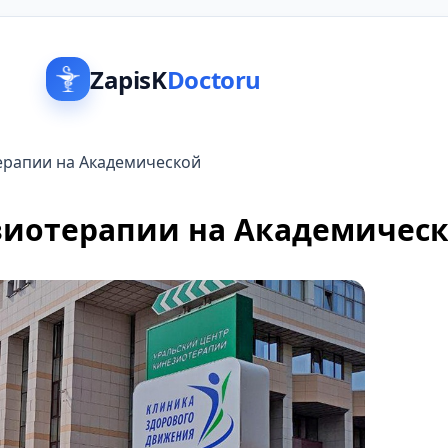
ZapisK
Doctoru
ерапии на Академической
зиотерапии на Академичес