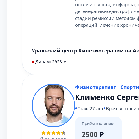
после инсульта, инфаркта,
дегенеративно-дистрофичес
стадии ремиссии методом ф
операций, лечение хрониче
Уральский центр Кинезиотерапии на А
Динамо
2923 м
Физиотерапевт · Спорт
Клименко Серге
Стаж 27 лет
Врач высшей 
Приём в клинике
2500
₽
0 отзывов