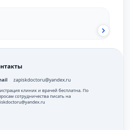
онтакты
mail
zapiskdoctoru@yandex.ru
гистрация клиник и врачей бесплатна. По
просам сотрудничества писать на
iskdoctoru@yandex.ru