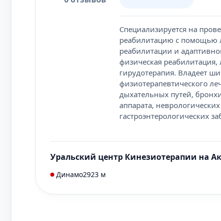
Специализируется на пров
реабилитацию с помощью л
реабилитации и адаптивной
физическая реабилитация, 
гирудотерапия. Владеет ш
физиотерапевтического ле
дыхательных путей, бронх
аппарата, неврологических
гастроэнтерологических заб
Уральский центр Кинезиотерапии на А
Динамо
2923 м