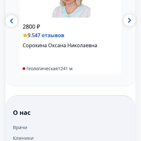
2800
₽
6500
9.5
47 отзывов
8.9
Сорокина Оксана Николаевна
Теря
Геологическая
1241 м
Гео
О нас
Врачи
Клиники