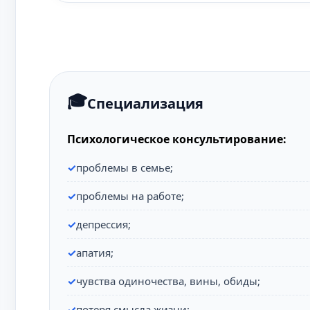
Специализация
Психологическое консультирование:
проблемы в семье;
проблемы на работе;
депрессия;
апатия;
чувства одиночества, вины, обиды;
потеря смысла жизни;