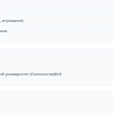
м, игромания;
ния.
й университет (Психология)
ВУЗ