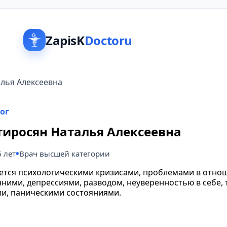
ZapisK
Doctoru
лья Алексеевна
ог
иросян Наталья Алексеевна
6 лет
Врач высшей категории
ется психологическими кризисами, проблемами в отно
ними, депрессиями, разводом, неуверенностью в себе, 
ми, паническими состояниями.