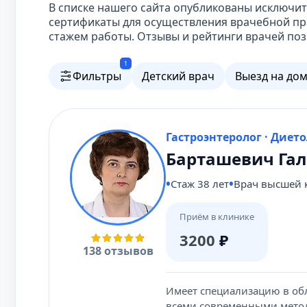
В списке нашего сайта опубликованы исключ
сертификаты для осуществления врачебной пр
стажем работы. Отзывы и рейтинги врачей поз
1
Фильтры
Детский врач
Выезд на до
Гастроэнтеролог · Диет
Барташевич Га
Стаж 38 лет
Врач высшей 
Приём в клинике
3200
₽
138 отзывов
Имеет специализацию в обл
всеми современными метод