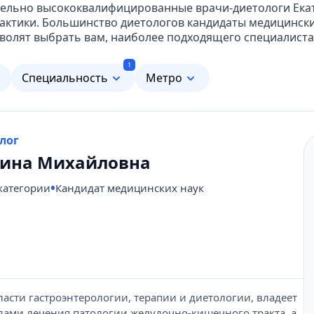
ительно высококвалифицированные врачи-диетологи Ек
актики. Большинство диетологов кандидаты медицински
волят выбрать вам, наиболее подходящего специалиста 
1
м
Специальность
Метро
олог
лина Михайловна
категории
Кандидат медицинских наук
асти гастроэнтерологии, терапии и диетологии, владеет
ами лечения патологии желудочно-кишечного тракта, а