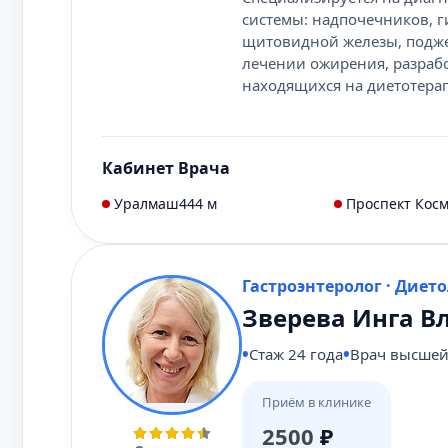
системы: надпочечников, 
щитовидной железы, поджел
лечении ожирения, разраб
находящихся на диетотера
Кабинет Врача
Уралмаш
444 м
Проспект Кос
Гастроэнтеролог · Диет
Зверева Инга 
Стаж 24 года
Врач высшей
Приём в клинике
2500
₽