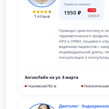
Приём в клинике
-11%
1950
₽
2200
₽
1 отзыв
Проводит диагностику и л
терапевтического профиля, 
ОРЗ и ОРВИ, пищевого отра
ведением пациентов с ожи
индивидуальной диеты, ле
консультации и консультац
АнгиоЛайн на ул. 8 марта
Чкаловская
783 м
Геологическая
Диетолог · Эндокринол