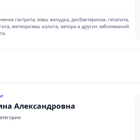
ение гастрита, язвы желудка, дисбактериоза, гепатита,
гита, метеоризма, колита, запора и других заболеваний
та.
ог
ина Александровна
категории