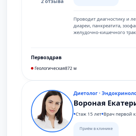
2 отзыва
Проводит диагностику и леч
диареи, панкреатита, эзофа
желудочно-кишечного трак
Первоздрав
Геологическая
872 м
Диетолог · Эндокринол
Вороная Екатер
Стаж 15 лет
Врач первой 
Приём в клинике