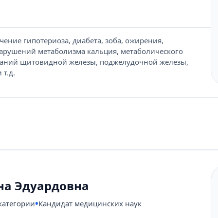
чение гипотериоза, диабета, зоба, ожирения,
нарушений метаболизма кальция, метаболического
ваний щитовидной железы, поджелудочной железы,
т.д.
на Эдуардовна
категории
Кандидат медицинских наук