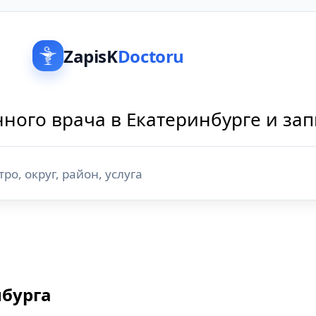
ZapisK
Doctoru
ного врача в Екатеринбурге и за
нбурга