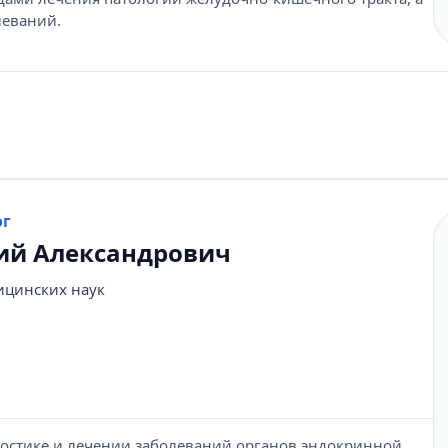
леваний.
ог
ий Александрович
ицинских наук
ностике и лечении заболеваний органов эндокринной