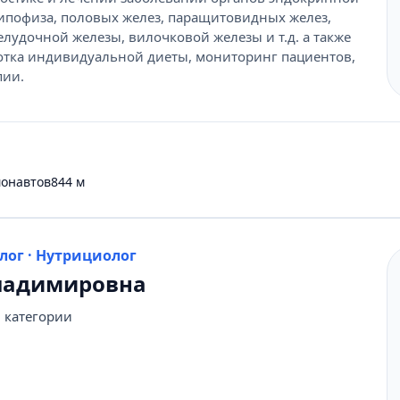
гипофиза, половых желез, паращитовидных желез,
удочной железы, вилочковой железы и т.д. а также
отка индивидуальной диеты, мониторинг пациентов,
пии.
монавтов
844 м
олог · Нутрициолог
Владимировна
 категории