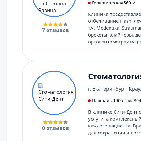
Геологическая
560 м
Клиника предоставляе
отбеливание Flash, ле
т.ч. Medentika, Strau
7 отзывов
брекеты, элайнеры, де
ортопантомограмма (п
Стоматологи
г. Екатеринбург, Краул
Площадь 1905 Года
304
В клинике Сити-Дент 
услуги, а комплексны
каждого пациента. Вр
0 отзывов
для сохранения и вос