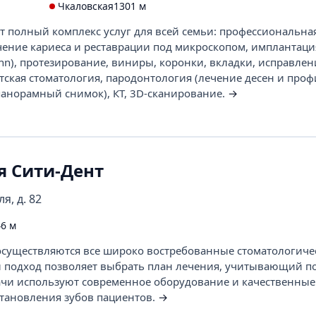
Чкаловская
1301 м
т полный комплекс услуг для всей семьи: профессиональна
чение кариеса и реставрации под микроскопом, имплантация
mann), протезирование, виниры, коронки, вкладки, исправлен
тская стоматология, пародонтология (лечение десен и проф
анорамный снимок), КТ, 3D-сканирование.
→
я Сити-Дент
я, д. 82
6 м
осуществляются все широко востребованные стоматологиче
й подход позволяет выбрать план лечения, учитывающий п
ачи используют современное оборудование и качественны
становления зубов пациентов.
→