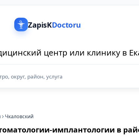
ZapisK
Doctoru
ицинский центр или клинику в Е
и
Чкаловский
стоматологии-имплантологии в рай