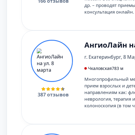
166 отзывов
др. – проводят приемы
консультация онлайн.
АнгиоЛайн на
г. Екатеринбург, 8 Мар
Чкаловская
783 м
Многопрофильный мед
прием взрослых и дет
направлениям как: фле
387 отзывов
неврология, терапия и 
колоноскопия (в том 