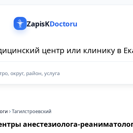
ZapisK
Doctoru
ицинский центр или клинику в Е
оги
Тагилстроевский
ентры анестезиолога-реаниматолог