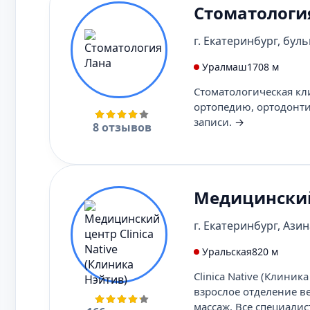
Стоматологи
г. Екатеринбург, буль
Уралмаш
1708 м
Стоматологическая кл
ортопедию, ортодонт
записи.
→
8 отзывов
Медицинский 
г. Екатеринбург, Азина
Уральская
820 м
Clinica Native (Клини
взрослое отделение в
массаж. Все специалис