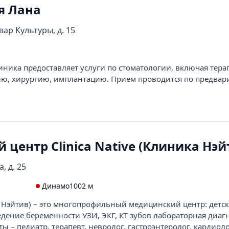
я Лана
вар Культуры, д. 15
иника предоставляет услуги по стоматологии, включая тера
ию, хирургию, имплантацию. Прием проводится по предвар
центр Clinica Native (Клиника Нэй
, д. 25
Динамо
1002 м
ка Нэйтив) – это многопрофильный медицинский центр: детск
едение беременности УЗИ, ЭКГ, КТ зубов лабораторная диаг
ты – педиатр, терапевт, невролог, гастроэнтеролог, кардиоло