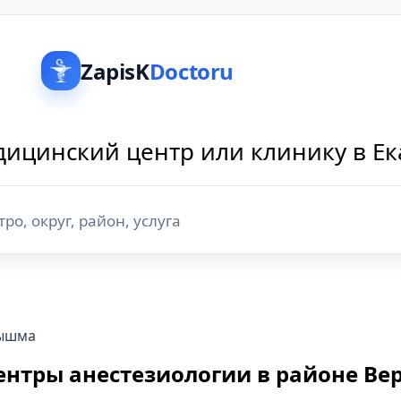
ZapisK
Doctoru
ицинский центр или клинику в Е
Пышма
ентры анестезиологии в районе Ве