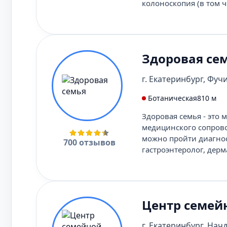
колоноскопия (в том 
Здоровая се
г. Екатеринбург, Фучик
Ботаническая
810 м
Здоровая семья - это
медицинского сопрово
можно пройти диагнос
700 отзывов
гастроэнтеролог, дерм
Центр семей
г. Екатеринбург, Начд