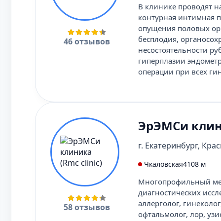
В клинике проводят н
контурная интимная п
опущения половых орг
бесплодия, органосо
46 отзывов
несостоятельности ру
гиперплазии эндометр
операции при всех ги
ЭрЭМСи клини
г. Екатеринбург, Крас
Чкаловская
4108 м
Многопрофильный мед
диагностических иссл
аллерголог, гинеколог
58 отзывов
офтальмолог, лор, узи