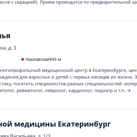
числе с седацией). Прием проводится по предварительной з
мья
а, д. 3
Чкаловская
943 м
 многопрофильный медицинский центр в Екатеринбурге, цен
ждения для взрослых и детей с первых месяцев их жизни. 
тику, посетить специалистов разных специальностей: аллер
атолог, ревматолог, невролог, кардиолог, педиатр и т.п.
→
ной медицины Екатеринбург
ива Васильева, д. 1/3