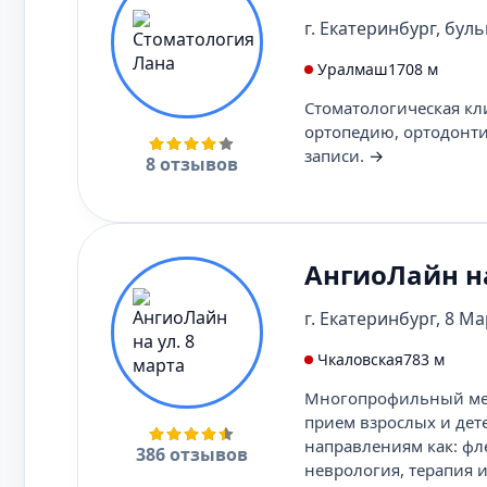
г. Екатеринбург, буль
Уралмаш
1708 м
Стоматологическая кл
ортопедию, ортодонт
записи.
→
8 отзывов
АнгиоЛайн на
г. Екатеринбург, 8 Мар
Чкаловская
783 м
Многопрофильный мед
прием взрослых и дет
направлениям как: фле
386 отзывов
неврология, терапия и 