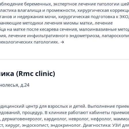
аблюдение беременных, экспертное лечение патологии шей
ластика влагалища и промежности, хирургическая коррекци
анов и недержания мочи, хирургическая подготовка к ЭКО
храняющие методики лечения миомы матки, лечение
бца на матке после кесарева сечения, малоинвазивные мет
ия, лечение инфильтративного эндометриоза, лапароскоп
некологических патологиях.
→
ка (Rmc clinic)
нолесья, д.24
ицинский центр для взрослых и детей. Выполнение прием
едований, процедур. В клинике работают кабинеты приемов
, дерматовенеролог, кардиолог, невролог, нефролог, маммо
ст, хирург, эндоскопист, эндокринолог. Диагностика: УЗИ дл