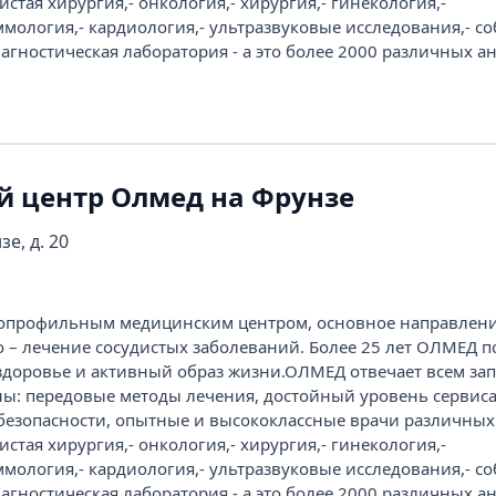
истая хирургия,- онкология,- хирургия,- гинекология,-
ммология,- кардиология,- ультразвуковые исследования,- с
агностическая лаборатория - а это более 2000 различных а
 центр Олмед на Фрунзе
зе, д. 20
опрофильным медицинским центром, основное направлен
о – лечение сосудистых заболеваний. Более 25 лет ОЛМЕД п
здоровье и активный образ жизни.ОЛМЕД отвечает всем за
: передовые методы лечения, достойный уровень сервиса
безопасности, опытные и высококлассные врачи различных
истая хирургия,- онкология,- хирургия,- гинекология,-
ммология,- кардиология,- ультразвуковые исследования,- с
агностическая лаборатория - а это более 2000 различных а