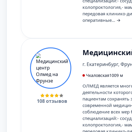
специализаций:- сосуд
колопроктология,- ма
передовая клинико-ди
оперативные...
→
Медицинский
г. Екатеринбург, Фрун
Чкаловская
1009 м
ОЛМЕД является мног
деятельности которог
пациентам сохранять 
108 отзывов
современной медицины
соблюдение всех мер 
специализаций:- сосуд
колопроктология,- ма
передовая клинико-ди