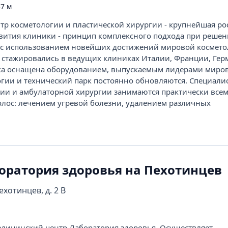
7 м
тр косметологии и пластической хирургии - крупнейшая ро
звития клиники - принцип комплексного подхода при реше
 с использованием новейших достижений мировой космето
стажировались в ведущих клиниках Италии, Франции, Гер
ка оснащена оборудованием, выпускаемым лидерами миро
огии и технический парк постоянно обновляются. Специали
ии и амбулаторной хирургии занимаются практически все
лос: лечением угревой болезни, удалением различных
оратория здоровья на Пехотинцев
ехотинцев, д. 2 В
ицинский центр Лаборатория здоровья. Осуществляет