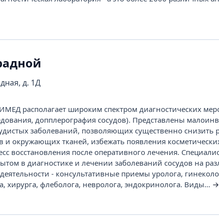
радной
дная, д. 1Д
ИМЕД располагает широким спектром диагностических мер
едования, допплерография сосудов). Представлены малоин
удистых заболеваний, позволяющих существенно снизить 
в и окружающих тканей, избежать появления косметических
цесс восстановления после оперативного лечения. Специали
том в диагностике и лечении заболеваний сосудов на ра
 деятельности - консультативные приемы уролога, гинеколо
, хирурга, флеболога, невролога, эндокринолога. Виды...
→