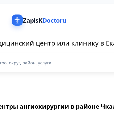
ZapisK
Doctoru
ицинский центр или клинику в Е
ентры ангиохирургии в районе Чка