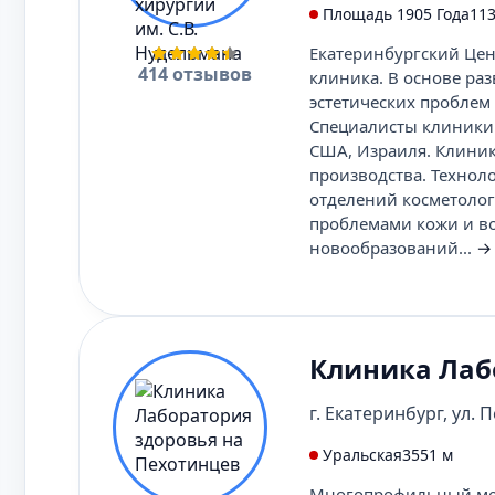
Площадь 1905 Года
113
Екатеринбургский Цен
414 отзывов
клиника. В основе ра
эстетических проблем
Специалисты клиники 
США, Израиля. Клини
производства. Технол
отделений косметолог
проблемами кожи и во
новообразований...
→
Клиника Лаб
г. Екатеринбург, ул. П
Уральская
3551 м
Многопрофильный мед