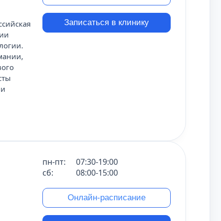
Записаться в клинику
ссийская
нии
логии.
мании,
вого
сты
ми
пн-пт:
07:30-19:00
сб:
08:00-15:00
Онлайн-расписание