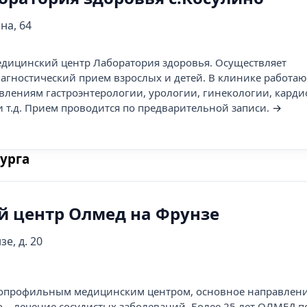
на, 64
ицинский центр Лаборатория здоровья. Осуществляет
агностический прием взрослых и детей. В клинике работаю
влениям гастроэнтерологии, урологии, гинекологии, карди
и т.д. Прием проводится по предварительной записи.
→
урга
 центр Олмед на Фрунзе
зе, д. 20
опрофильным медицинским центром, основное направлен
о – лечение сосудистых заболеваний. Более 25 лет ОЛМЕД п