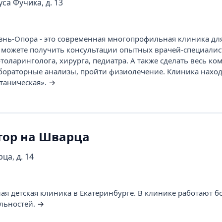
са Фучика, д. 13
нь-Опора - это современная многопрофильная клиника дл
ы можете получить консультации опытных врачей-специалис
отоларинголога, хирурга, педиатра. А также сделать весь ко
абораторные анализы, пройти физиолечение. Клиника нахо
отаническая».
→
тор на Шварца
ца, д. 14
ная детская клиника в Екатеринбурге. В клинике работают б
льностей.
→