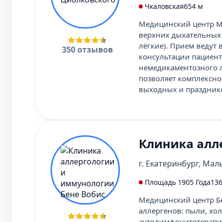
Чкаловская
654 м
Медицинский центр М
верхних дыхательных п
лёгкие). Прием ведут
350 отзывов
консультации пациен
немедикаментозного л
позволяет комплексно
выходных и праздник
Клиника алл
г. Екатеринбург, Мал
Площадь 1905 Года
136
Медицинский центр Бе
аллергенов: пыли, хол
аутолимфоцитотерап