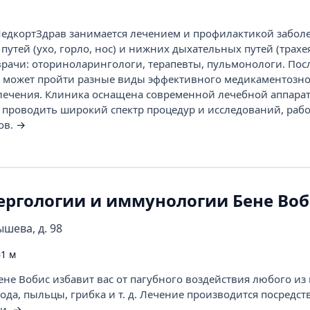
едкортЗдрав занимается лечением и профилактикой забол
утей (ухо, горло, нос) и нижних дыхательных путей (трахея
 врачи: оториноларингологи, терапевты, пульмонологи. Пос
т может пройти разные виды эффективного медикаментозно
ечения. Клиника оснащена современной лечебной аппарат
 проводить широкий спектр процедур и исследований, рабо
ов.
→
ергологии и иммунологии Бене Воб
ышева, д. 98
1 м
не Вобис избавит вас от пагубного воздействия любого из
ода, пыльцы, грибка и т. д. Лечение производится посредс
ии.
→