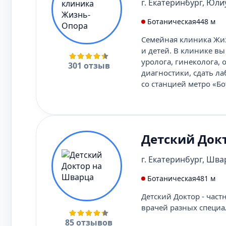
г. Екатеринбург, Юлиу
Ботаническая
448 м
Семейная клиника Жиз
и детей. В клинике в
уролога, гинеколога, 
301 отзыв
диагностики, сдать л
со станцией метро «Б
Детский Док
г. Екатеринбург, Швар
Ботаническая
481 м
Детский Доктор - част
врачей разных специа
85 отзывов