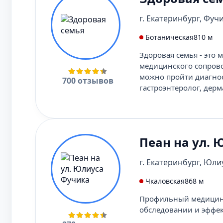
г. Екатеринбург, Фучик
Ботаническая
810 м
Здоровая семья - это
медицинского сопрово
можно пройти диагнос
700 отзывов
гастроэнтеролог, дерм
Пеан на ул.
г. Екатеринбург, Юлиу
Чкаловская
868 м
Профильный медицинс
обследовании и эффе