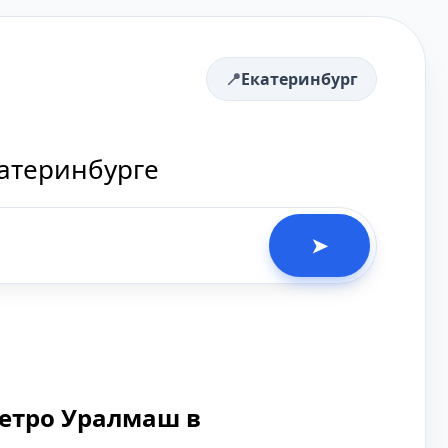
Екатеринбург
катеринбурге
➤
метро Уралмаш в