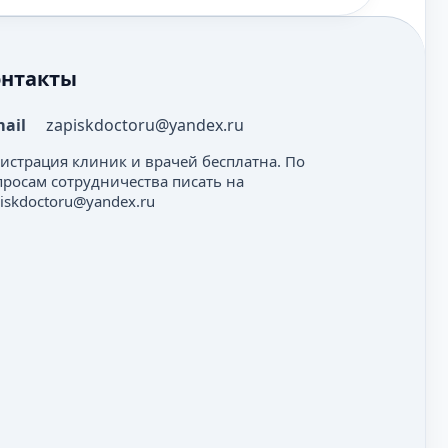
онтакты
mail
zapiskdoctoru@yandex.ru
гистрация клиник и врачей бесплатна. По
просам сотрудничества писать на
iskdoctoru@yandex.ru