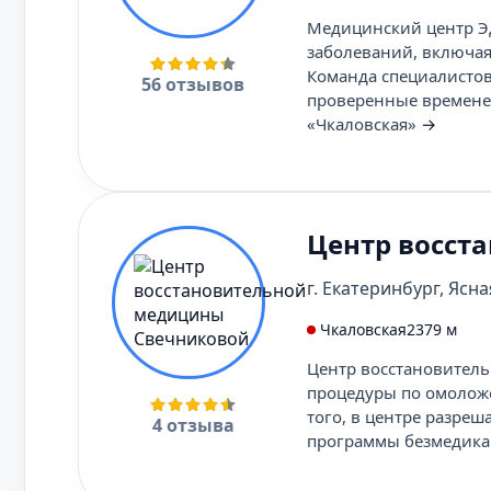
Медицинский центр Эд
заболеваний, включая
Команда специалистов
56 отзывов
проверенные временем
«Чкаловская»
→
Центр восст
г. Екатеринбург, Ясная
Чкаловская
2379 м
Центр восстановитель
процедуры по омоложе
того, в центре разре
4 отзыва
программы безмедика