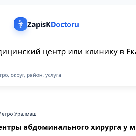
ZapisK
Doctoru
ицинский центр или клинику в Е
Метро Уралмаш
ентры абдоминального хирурга у 