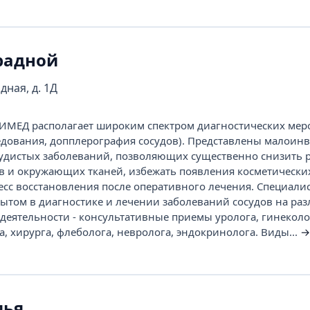
радной
дная, д. 1Д
ИМЕД располагает широким спектром диагностических мер
едования, допплерография сосудов). Представлены малоин
удистых заболеваний, позволяющих существенно снизить 
в и окружающих тканей, избежать появления косметических
цесс восстановления после оперативного лечения. Специали
том в диагностике и лечении заболеваний сосудов на ра
 деятельности - консультативные приемы уролога, гинеколо
, хирурга, флеболога, невролога, эндокринолога. Виды...
→
мья