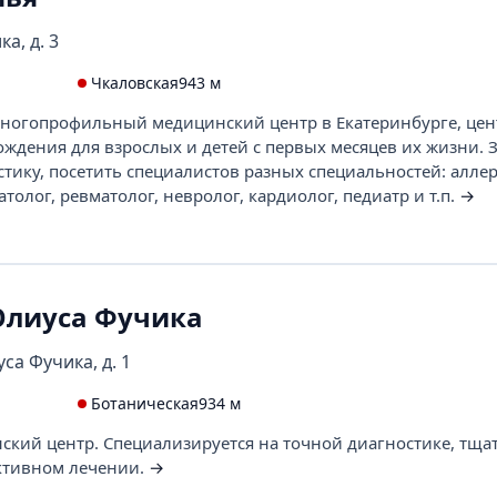
а, д. 3
Чкаловская
943 м
 многопрофильный медицинский центр в Екатеринбурге, цен
ждения для взрослых и детей с первых месяцев их жизни. 
тику, посетить специалистов разных специальностей: аллер
атолог, ревматолог, невролог, кардиолог, педиатр и т.п.
→
 Юлиуса Фучика
са Фучика, д. 1
Ботаническая
934 м
кий центр. Специализируется на точной диагностике, тща
ктивном лечении.
→