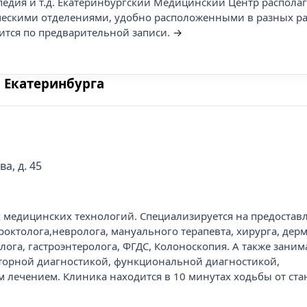
педия и т.д. Екатеринбургский Медицинский Центр располаг
ескими отделениями, удобно расположенными в разных р
ится по предварительной записи.
→
 Екатеринбурга
а
а, д. 45
медицинских технологий. Специализируется на предоставл
роктолога,невролога, мануального терапевта, хирурга, дерм
лога, гастроэнтеролога, ФГДС, Колоноскопия. А также заним
торной диагностикой, функциональной диагностикой,
 лечением. Клиника находится в 10 минутах ходьбы от ста