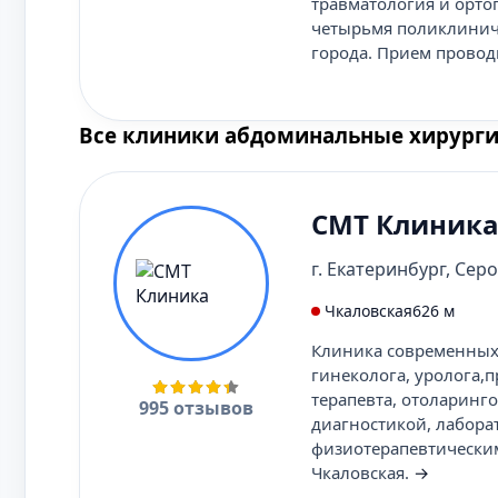
травматология и орто
четырьмя поликлинич
города. Прием провод
Все клиники абдоминальные хирурги
СМТ Клиник
г. Екатеринбург, Серов
Чкаловская
626 м
Клиника современных 
гинеколога, уролога,п
терапевта, отоларинго
995 отзывов
диагностикой, лабора
физиотерапевтическим
Чкаловская.
→